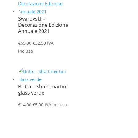
€14,00.
€5,00.
Swarovski –
Decorazione Edizione
Annuale 2021
Il
Il
€
65,00
€
32,50
IVA
prezzo
prezzo
inclusa
originale
attuale
era:
è:
€65,00.
€32,50.
Britto – Short martini
glass verde
Il
Il
€
14,00
€
5,00
IVA inclusa
prezzo
prezzo
originale
attuale
era:
è:
€14,00.
€5,00.