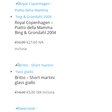
Royal Copenhagen –
Piatto della Mamma
Bing & Grondahl 2004
Il
Il
€
92,00
€
27,60
IVA
prezzo
prezzo
inclusa
originale
attuale
era:
è:
€92,00.
€27,60.
Britto – Short martini
glass giallo
Il
Il
€
14,00
€
5,00
IVA inclusa
prezzo
prezzo
originale
attuale
era:
è: