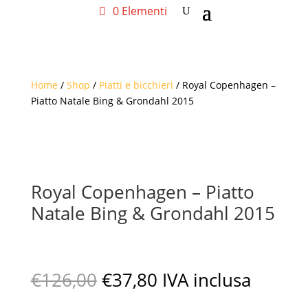
0 Elementi
Home
/
Shop
/
Piatti e bicchieri
/ Royal Copenhagen –
Piatto Natale Bing & Grondahl 2015
Royal Copenhagen – Piatto
Natale Bing & Grondahl 2015
Il
Il
€
126,00
€
37,80
IVA inclusa
prezzo
prezzo