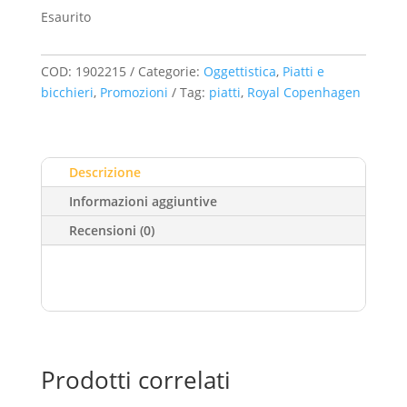
Esaurito
originale
attuale
era:
è:
COD:
1902215
Categorie:
Oggettistica
,
Piatti e
€126,00.
€37,80.
bicchieri
,
Promozioni
Tag:
piatti
,
Royal Copenhagen
Descrizione
Informazioni aggiuntive
Recensioni (0)
Prodotti correlati