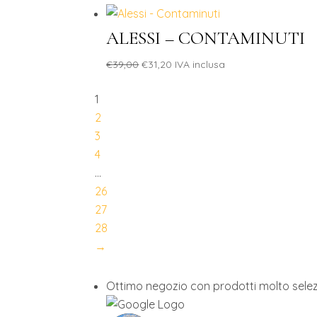
ALESSI – CONTAMINUTI
Il
Il
€
39,00
€
31,20
IVA inclusa
prezzo
prezzo
1
originale
attuale
2
era:
è:
3
€39,00.
€31,20.
4
…
26
27
28
→
Ottimo negozio con prodotti molto selez