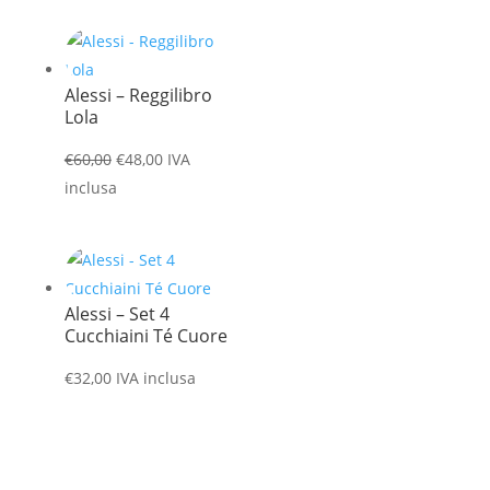
Alessi – Reggilibro
Lola
Il
Il
€
60,00
€
48,00
IVA
prezzo
prezzo
inclusa
originale
attuale
era:
è:
€60,00.
€48,00.
Alessi – Set 4
Cucchiaini Té Cuore
€
32,00
IVA inclusa