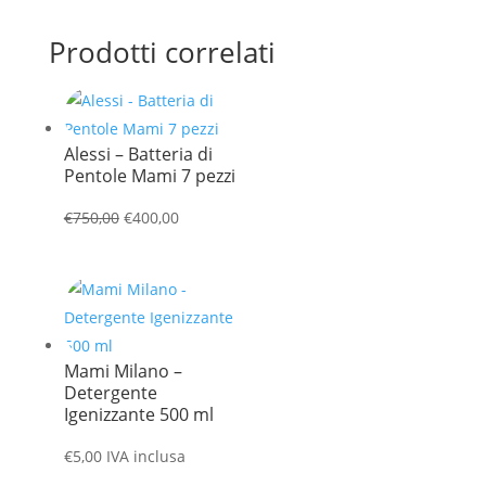
Prodotti correlati
Alessi – Batteria di
Pentole Mami 7 pezzi
Il
Il
€
750,00
€
400,00
prezzo
prezzo
originale
attuale
era:
è:
€750,00.
€400,00.
Mami Milano –
Detergente
Igenizzante 500 ml
€
5,00
IVA inclusa