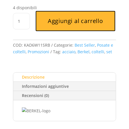
prezzo
prezzo
4 disponibili
originale
attuale
Berkel
era:
è:
Aggiungi al carrello
-
Set
€120,00.
€108,00.
coltelli
bistecca
COD:
KAD6W11SRB
Categorie:
Best Seller
,
Posate e
lama
coltelli
,
Promozioni
Tag:
acciaio
,
Berkel
,
coltelli
,
set
liscia
Adhoc
6
pezzi
Descrizione
Nero
Informazioni aggiuntive
quantità
Recensioni (0)